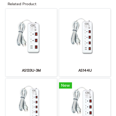
Related Product
AS133U-3M
AS144U
New