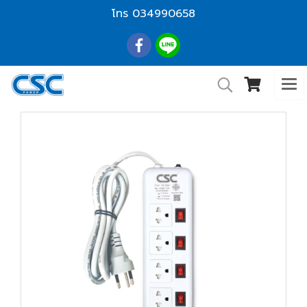
โทร
034990658