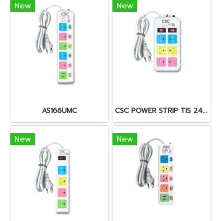
New
New
AS166UMC
CSC POWER STRIP TIS 2432-2555
New
New