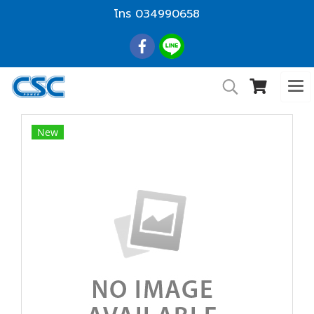
โทร
034990658
New